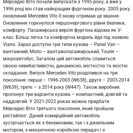
Мерседес Віто почали випускати з 1995 року, а вже у
1996 році він став найкращим фургоном року. 2005 року
оновлений Mercedes Vito II знову отримав це звання.
Оновлення торкнулося першочергового рівня безпеки,
комфорту. Пасажирська версія фургона відома як V-
клас. Більш легка та комфортна модель йде під назвою
Viano. Зараз доступні три типи кузова – Panel Van –
вантажний, Mixto – вантажопасажирський, Tourer –
мікроавтобус. Загалом цей автомобіль славиться
своєю невибагливістю, динамікою, місткістю та якістю
складання. Випуск Mercedes Vito розділився на три
покоління: перше – 1996-2003 (W638), друге – 2003-2014
(W639), третє – з 2014 року (W447). Також виробник
пропонує три варіанти кузова – компактний, довгий та
наддовгий. У 2021-2022 роках можна придбати
Мерседес Віто третього покоління, який пройшов
рестайлінг. Даний комерційний автомобіль
зустрічається як з бензиновим, так і з дизельним
мотором, з механічною коробкою передач і з