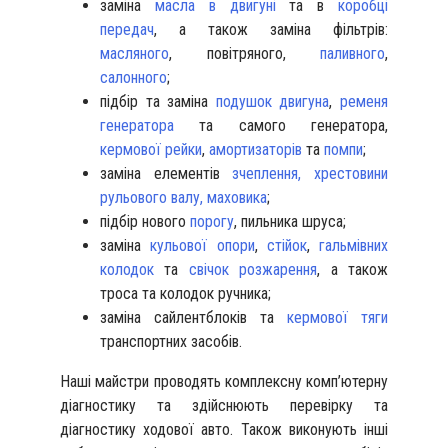
заміна
масла в двигуні
та в
коробці
передач
, а також заміна фільтрів:
масляного
, повітряного,
паливного
,
салонного
;
підбір та заміна
подушок двигуна
,
ременя
генератора
та самого генератора,
кермової рейки
,
амортизаторів
та
помпи
;
заміна елементів
зчеплення,
хрестовини
рульового валу,
маховика
;
підбір нового
порогу
, пильника шруса;
заміна
кульової опори
,
стійок
,
гальмівних
колодок
та
свічок розжарення
, а також
троса та колодок ручника;
заміна сайлентблоків та
кермової тяги
транспортних засобів.
Наші майстри проводять комплексну комп’ютерну
діагностику та здійснюють перевірку та
діагностику ходової авто. Також виконують інші