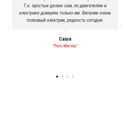
потрібно було! Раніше ніколи такого не було,
щоб шеф прийняв роботу з першого разу.
Навіть в салоні був порядок, зробили
хімчистку в подарунок!я в приємному шоці
Роман
"Печиво"