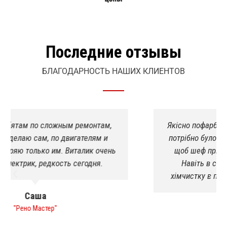
Последние отзывы
БЛАГОДАРНОСТЬ НАШИХ КЛИЕНТОВ
Якісно пофарбували спринтера. Підварили де
потрібно було! Раніше ніколи такого не було,
щоб шеф прийняв роботу з першого разу.
Навіть в салоні був порядок, зробили
хімчистку в подарунок!я в приємному шоці
Роман
"Печиво"