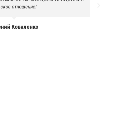
ское отношение!
руково
ений Коваленко