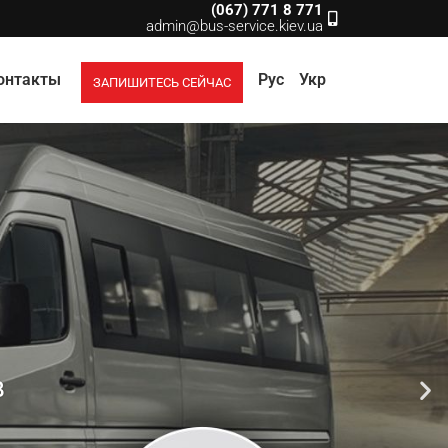
(067) 771 8 771
admin@bus-service.kiev.ua
онтакты
Рус
Укр
ЗАПИШИТЕСЬ СЕЙЧАС
в