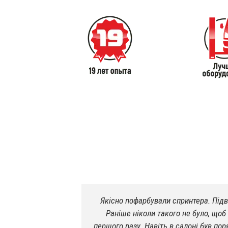
ростые делаю
Якісно пофарбували спринтера. Підв
им. Виталик
Раніше ніколи такого не було, щоб
ня.
першого разу. Навіть в салоні був пор