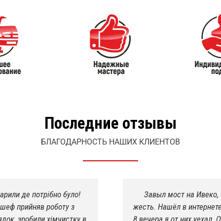
Последние отзывы
БЛАГОДАРНОСТЬ НАШИХ КЛИЕНТОВ
арили де потрібно було!
Завыл мост на Ивеко, 
 шеф прийняв роботу з
жесть. Нашёл в интернете
ядок, зробили хімчистку в
8 вечера я от них уехал. 