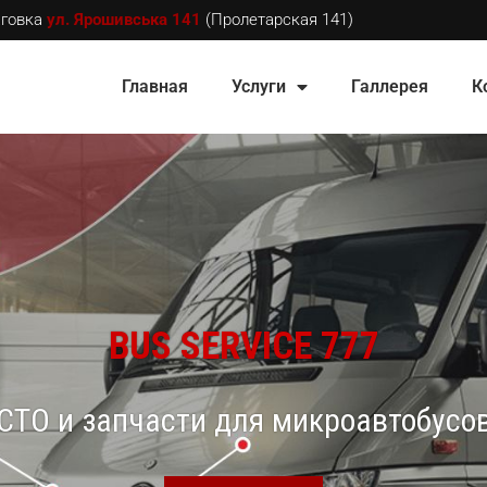
аговка
ул. Ярошивська 141
(Пролетарская 141)
Главная
Услуги
Галлерея
К
BUS SERVICE 777
СТО и запчасти для микроавтобусо