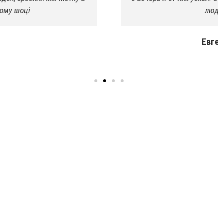
ному шоці
люд
Евг