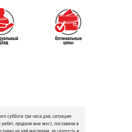
это суббота три часа дня, ситуация-
Заезжал па
 ребят, продали мне мост, поставили в
цивильно, 
Оставил на чай мастерам, за скорость и
все будет 