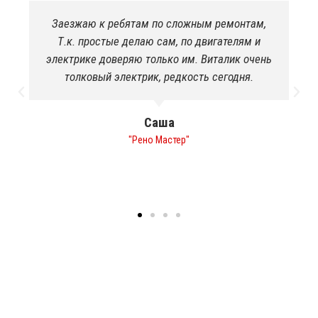
ребятам по сложным ремонтам,
Якісно пофарбув
ые делаю сам, по двигателям и
потрібно було! Р
оверяю только им. Виталик очень
щоб шеф прийн
 электрик, редкость сегодня.
Навіть в сал
хімчистку в по
Саша
"Рено Мастер"