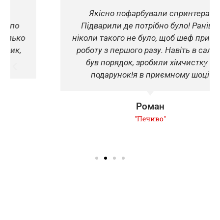
Якісно пофарбували спринтера.
Підварили де потрібно було! Раніше
ніколи такого не було, щоб шеф прийняв
роботу з першого разу. Навіть в салоні
був порядок, зробили хімчистку в
подарунок!я в приємному шоці
Роман
"Печиво"