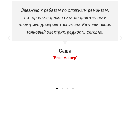
ым ремонтам,
Якісно пофарбували спринтера. Під
двигателям и
потрібно було! Раніше ніколи такого
 Виталик очень
щоб шеф прийняв роботу з першог
ь сегодня.
Навіть в салоні був порядок, зр
хімчистку в подарунок!я в приємн
Роман
"Печиво"