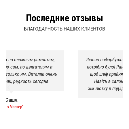
Последние отзывы
БЛАГОДАРНОСТЬ НАШИХ КЛИЕНТОВ
Якісно пофарбували спринтера. Підварили де
потрібно було! Раніше ніколи такого не було,
щоб шеф прийняв роботу з першого разу.
Навіть в салоні був порядок, зробили
хімчистку в подарунок!я в приємному шоці
Роман
"Печиво"