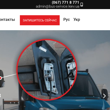
(067) 771 8 771
admin@bus-service.kiev.ua
онтакты
Рус
Укр
ЗАПИШИТЕСЬ СЕЙЧАС
в