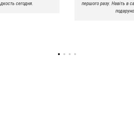
ядок, зробили хімчистку в
8 вечера я от них уехал. 
ному шоці
люд
Евг