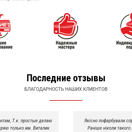
Последние отзывы
БЛАГОДАРНОСТЬ НАШИХ КЛИЕНТОВ
арили де потрібно було!
Завыл мост на Ивеко, 
 шеф прийняв роботу з
жесть. Нашёл в интернете