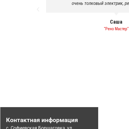
ня.
першого разу. Навіть в салоні був пор
подарунок!я в приєм
Роман
"Печиво"
Контактная информация
с. Софиевская Борщаговка, ул.