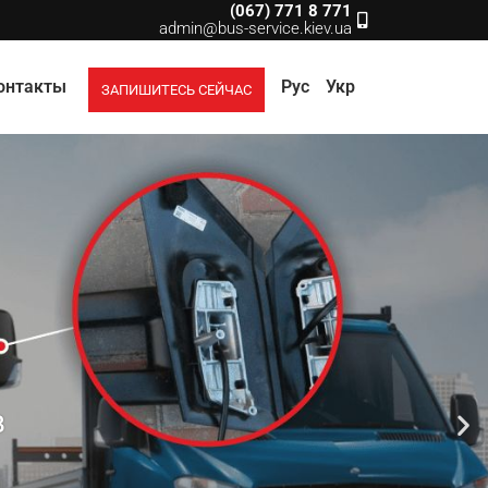
(067) 771 8 771
admin@bus-service.kiev.ua
онтакты
Рус
Укр
ЗАПИШИТЕСЬ СЕЙЧАС
в