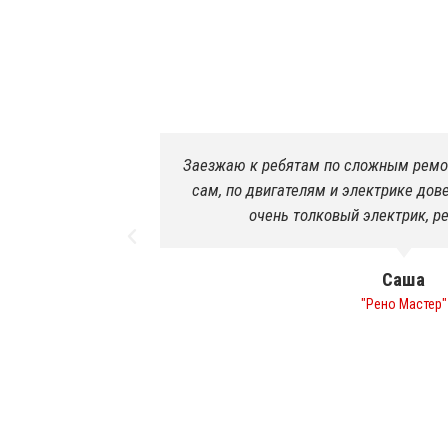
ростые делаю
Якісно пофарбували спринтера. Підв
им. Виталик
Раніше ніколи такого не було, щоб
ня.
першого разу. Навіть в салоні був пор
подарунок!я в приєм
Роман
"Печиво"