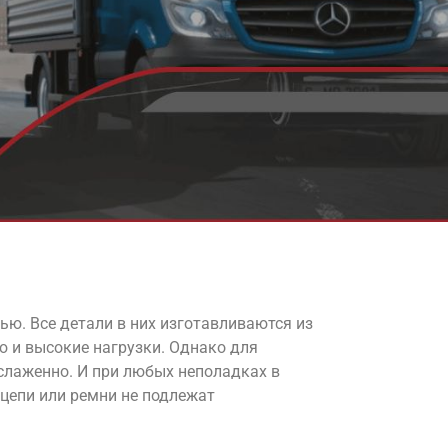
ю. Все детали в них изготавливаются из
 и высокие нагрузки. Однако для
слаженно. И при любых неполадках в
цепи или ремни не подлежат