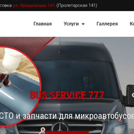
аговка
ул. Ярошивська 141
(Пролетарская 141)
Главная
Услуги
Галлерея
К
BUS SERVICE 777
СТО и запчасти для микроавтобусо