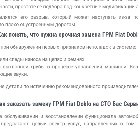
части, простоте её подбора под конкретные модификации а
ляется его разрыв, который может наступать из-за п
по плохо обустроенным дорогам.
Как понять, что нужна срочная замена ГРМ Fiat Dobl
я при обнаружении первых признаков неполадок в системе:
ли следы износа на цепях и ремнях.
з выхлопной трубы в процессе управления машиной. Во
ющие звуки.
не детали по истечению рекомендованного производителе
ак заказать замену ГРМ Fiat Doblo на СТО Бас Серв
а обслуживании и восстановлении функционала автомоб
 предлагают целый спектр услуг, направленных в том 