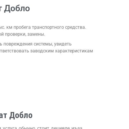
т Добло
с. км пробега транспортного средства.
ой проверки, замены.
ь повреждения системы, увидеть
ответствовать заводским характеристикам
ат Добло
 услуга обычно стоит дешевле из-за