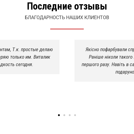
Последние отзывы
БЛАГОДАРНОСТЬ НАШИХ КЛИЕНТОВ
арили де потрібно було!
Завыл мост на Ивеко, 
 шеф прийняв роботу з
жесть. Нашёл в интернете
ядок, зробили хімчистку в
8 вечера я от них уехал. 
ному шоці
люд
Евг