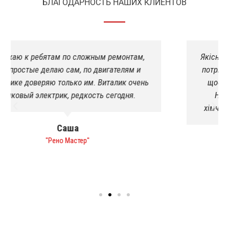
БЛАГОДАРНОСТЬ НАШИХ КЛИЕНТОВ
Якісно пофарбували спринтера. Підварили де
потрібно було! Раніше ніколи такого не було,
щоб шеф прийняв роботу з першого разу.
Навіть в салоні був порядок, зробили
хімчистку в подарунок!я в приємному шоці
Роман
"Печиво"