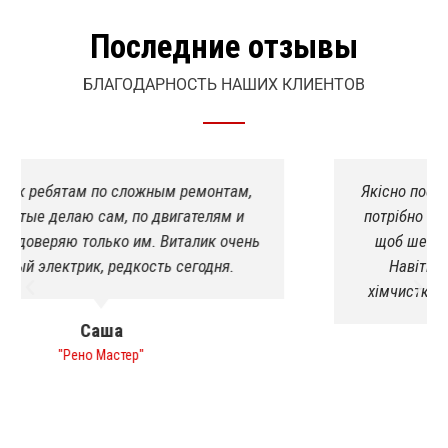
Последние отзывы
БЛАГОДАРНОСТЬ НАШИХ КЛИЕНТОВ
Якісно пофарбували спринтера. Підварили де
потрібно було! Раніше ніколи такого не було,
щоб шеф прийняв роботу з першого разу.
Навіть в салоні був порядок, зробили
хімчистку в подарунок!я в приємному шоці
Роман
"Печиво"